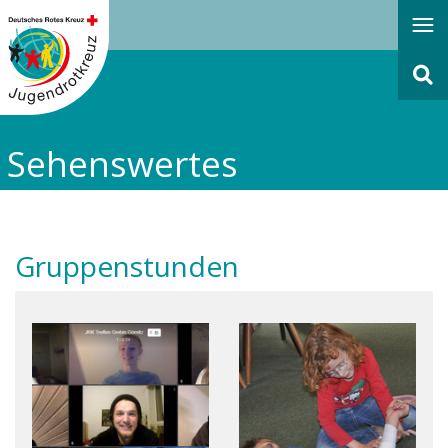
Navigati
öffnen
oder
schließe
Sehenswertes
Gruppenstunden